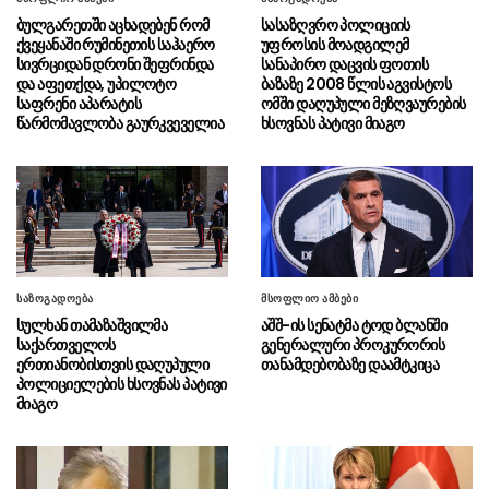
მწუხარებაში ჩვენი ფიქრებით ვართ
ბულგარეთში აცხადებენ რომ
სასაზღვრო პოლიციის
მსხვერპლთა ოჯახებთან
ქვეყანაში რუმინეთის საჰაერო
უფროსის მოადგილემ
სივრციდან დრონი შეფრინდა
სანაპირო დაცვის ფოთის
„ბლუმბერგი“ – უკრაინა
08.08 - 17:24
და აფეთქდა, უპილოტო
ბაზაზე 2008 წლის აგვისტოს
დათანხმდა არ დაესხას თავს
საფრენი აპარატის
ომში დაღუპული მეზღვაურების
ნავთობტანკერებსა და შავი ზღვის
წარმომავლობა გაურკვეველია
ხსოვნას პატივი მიაგო
ინფრასტრუქტურას, რომლებიც რუსეთს არ
ეკუთვნის
“ცოტა ხანში ვიხილავთ სხვა
08.08 - 17:14
ვითომ “ანტირუსების” მითების და ბუშტების
გასკდომის სერიას”
“მარადმწვანე მენტალურად
08.08 - 17:12
საზოგადოება
მსოფლიო ამბები
გოიმი ნანული ჟორჟოლიანი პრემიერ-მინისტრ
სულხან თამაზაშვილმა
აშშ-ის სენატმა ტოდ ბლანში
კობახიძის გასამართლებას ითხოვს”
საქართველოს
გენერალური პროკურორის
ერთიანობისთვის დაღუპული
თანამდებობაზე დაამტკიცა
“ნაციონალურმა მოძრაობამ“
08.08 - 17:04
პოლიციელების ხსოვნას პატივი
სამშობლოს ღალატის მუხლი ზუსტად 2008
მიაგო
წლის აგვისტოს შემდეგ გააუქმა სისხლის
სამართლის კოდექსიდან”