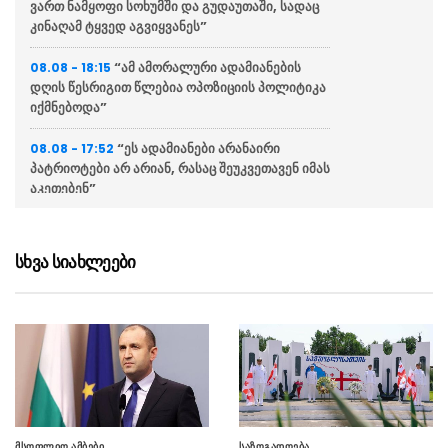
ვართ ნამყოფი სოხუმში და გუდაუთაში, სადაც
კინაღამ ტყვედ აგვიყვანეს”
“ამ ამორალური ადამიანების
08.08 - 18:15
დღის წესრიგით წლებია ოპოზიციის პოლიტიკა
იქმნებოდა”
“ეს ადამიანები არანაირი
08.08 - 17:52
პატრიოტები არ არიან, რასაც შეუკვეთავენ იმას
აკეთებენ”
პოლკოვნიკი მაიზერ გელოვანი
08.08 - 17:48
ბარამიძეზე: სად იბრძოდა, ერთი ტყვია
სხვა სიახლეები
გაუსვრია თვითონ?
დავით ღვინჯილია გიორგი
08.08 - 17:41
ბარამიძის განცხადებაზე: მის სიტყვებს
არანაირი დამაჯერებლობა არ აქვს. მისი
განცხადება თავიდან ბოლომდე ტყუილია
გერმანიის საელჩო – გერმანია
08.08 - 17:29
საქართველოს გვერდით დგას, ჩუმ
მსოფლიო ამბები
საზოგადოება