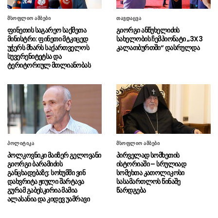
დამზადება-გასაღების ფაქტზე სამი პირი
დააკავა
მსოფლიო ამბები
თავდაცვა
ფინეთის საგარეო საქმეთა
გიორგი ანწუხელიძის
“შეერთებული შტატები კვლავაც
07.08 - 11:19
მინისტრი: ფინეთი მტკიცედ
სახელობის ჩემპიონატი „3X3
ღრმად შეშფოთებულია რუსეთის მიერ
უჭერს მხარს საქართველოს
კალათბურთში“ დასრულდა
საქართველოს ტერიტორიის განგრძობადი
სუვერენიტეტსა და
ოკუპაციით”
ტერიტორიულ მთლიანობას
სამართალდამცველებმა
07.08 - 10:56
სამეგრელოსა და იმერეთში
ნარკოდანაშაულის ბრალდებით 3 პირი
დააკავეს (ვიდეო)
პოლიციამ კომპიუტერული
07.08 - 10:54
მონაცემების ხელყოფის ბრალდებით 1 პირი
პოლიტიკა
მსოფლიო ამბები
დააკავა (ვიდეო)
პოლკოვნიკი მაიზერ გელოვანი
პირველად სომხეთის
გიორგი ბარამიძის
ისტორიაში – სრულიად
განცხადებაზე: სოხუმში ვინ
სომეხთა კათოლიკოსი
აჭარის პოლიციამ თურქეთის
07.08 - 10:50
დახვრიტა ჟიული შარტავა
სასამართლოს წინაშე
მიერ ძებნილი 2 პირი დააკავა (ვიდეო)
გურამ გაბესკირია მამია
წარდგება
ალასანია და კიდევ უამრავი
სახელმწიფო დეპარტამენტი
07.08 - 10:40
გეგმავს, შეამოწმოს იმ უცხოელი