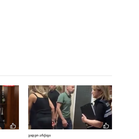
„ურალდრონზავოდის“ ხელმძღვანელი
ვლადიმირ ტკაჩუკი იმყოფებოდა
მიხეილ ყაველაშვილი მექსიკის
05.08 - 16:24
შეერთებულ შტატებში საქართველოს
ახლადდანიშნულ საგანგებო და
სრულუფლებიან ელჩს, ნატალია კორძაიას
შეხვდა
“ვალერი ზალუჟნის
05.08 - 16:23
განცხადებები მკვეთრად ეწინააღმდეგება იმ
ლოზუნგებს, რომლებიც სულ ცოტა ხნის წინ
ერთადერთ ჭეშმარიტებად იყო
გამოცხადებული”
რუსეთ-საქართველოს
05.08 - 16:22
სასაზღვრო ზოლში მიწისძვრა მოხდა
ლევან მაჭავარიანი –
05.08 - 16:19
საქართველოს ენერგომომარაგებაზე
არანაირი პრობლემა არ ექნება
ვიდეო არქივი