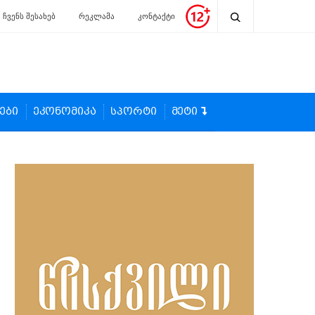
ჩვენს შესახებ
რეკლამა
კონტაქტი
ები
ეკონომიკა
სპორტი
მეტი